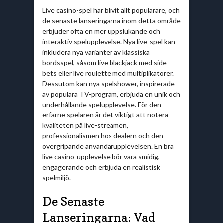
Live casino-spel har blivit allt populärare, och
de senaste lanseringarna inom detta område
erbjuder ofta en mer uppslukande och
interaktiv spelupplevelse. Nya live-spel kan
inkludera nya varianter av klassiska
bordsspel, såsom live blackjack med side
bets eller live roulette med multiplikatorer.
Dessutom kan nya spelshower, inspirerade
av populära TV-program, erbjuda en unik och
underhållande spelupplevelse. För den
erfarne spelaren är det viktigt att notera
kvaliteten på live-streamen,
professionalismen hos dealern och den
övergripande användarupplevelsen. En bra
live casino-upplevelse bör vara smidig,
engagerande och erbjuda en realistisk
spelmiljö.
De Senaste
Lanseringarna: Vad