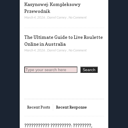
Kasynowej: Kompleksowy
Przewodnik
March 4, 2026
,
Darrel Carney
,
No Comment
The Ultimate Guide to Live Roulette
Online in Australia
March 4, 2026
,
Darrel Carney
,
No Comment
Search
Search
Recent Posts
Recent Response
??????????? ?????????: ????????,