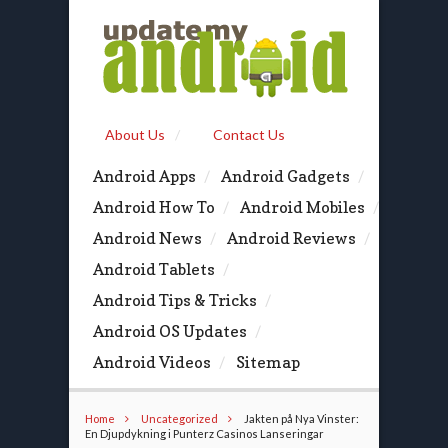
About Us
Contact Us
Android Apps
Android Gadgets
Android How To
Android Mobiles
Android News
Android Reviews
Android Tablets
Android Tips & Tricks
Android OS Updates
Android Videos
Sitemap
Home
Uncategorized
Jakten på Nya Vinster:
En Djupdykning i Punterz Casinos Lanseringar