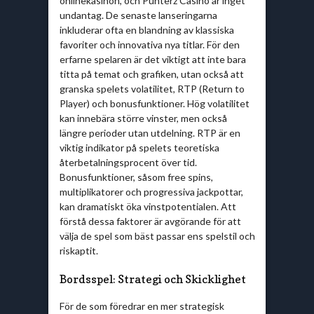
onlinekasinon, och Punterz Casino är inget
undantag. De senaste lanseringarna
inkluderar ofta en blandning av klassiska
favoriter och innovativa nya titlar. För den
erfarne spelaren är det viktigt att inte bara
titta på temat och grafiken, utan också att
granska spelets volatilitet, RTP (Return to
Player) och bonusfunktioner. Hög volatilitet
kan innebära större vinster, men också
längre perioder utan utdelning. RTP är en
viktig indikator på spelets teoretiska
återbetalningsprocent över tid.
Bonusfunktioner, såsom free spins,
multiplikatorer och progressiva jackpottar,
kan dramatiskt öka vinstpotentialen. Att
förstå dessa faktorer är avgörande för att
välja de spel som bäst passar ens spelstil och
riskaptit.
Bordsspel: Strategi och Skicklighet
För de som föredrar en mer strategisk