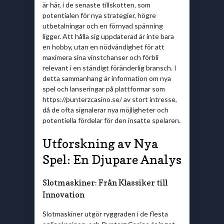
är här, i de senaste tillskotten, som
potentialen för nya strategier, högre
utbetalningar och en förnyad spänning
ligger. Att hålla sig uppdaterad är inte bara
en hobby, utan en nödvändighet för att
maximera sina vinstchanser och förbli
relevant i en ständigt föränderlig bransch. I
detta sammanhang är information om nya
spel och lanseringar på plattformar som
https://punterzcasino.se/ av stort intresse,
då de ofta signalerar nya möjligheter och
potentiella fördelar för den insatte spelaren.
Utforskning av Nya
Spel: En Djupare Analys
Slotmaskiner: Från Klassiker till
Innovation
Slotmaskiner utgör ryggraden i de flesta